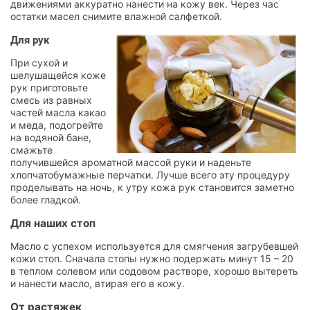
движениями аккуратно нанести на кожу век. Через час
остатки масел снимите влажной салфеткой.
Для рук
При сухой и
шелушащейся коже
рук приготовьте
смесь из равных
частей масла какао
и ме
да, подогрейте
на водяной бане,
смажьте
получившейся ароматной массой руки и наденьте
хлопчатобумажные перчатки. Лучше всего эту процедуру
проделывать на ночь, к утру кожа рук становится заметно
более гладкой.
Для наших стоп
Масло с успехом используется для смягчения загрубевшей
кожи стоп. Сначала стопы нужно подержать минут 15 – 20
в теплом солевом или содовом растворе, хорошо вытереть
и нанести масло, втирая его в кожу.
От растяжек