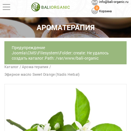
info@bali-organic.ru
BALI
ORGANIC
0
Корзина
АРОМАТЕРАПИЯ
Предупреждение
Joomla\CMS\Filesystem\Folder::create: Не удалось
создать каталог.Path: /var/www/bali-organic
Каталог
/
Арома-терапия
/
Эфирное масло Sweet Orange (Nadis Herbal)