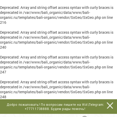
Deprecated
: Array and string offset access syntax with curly braces is
deprecated in
/var/www/bali_organic/data/www/bali-
organic.ru/templates/bali-organic/vendor/SxGeo/SxGeo.php
on line
216
Deprecated
: Array and string offset access syntax with curly braces is
deprecated in
/var/www/bali_organic/data/www/bali-
organic.ru/templates/bali-organic/vendor/SxGeo/SxGeo.php
on line
240
Deprecated
: Array and string offset access syntax with curly braces is
deprecated in
/var/www/bali_organic/data/www/bali-
organic.ru/templates/bali-organic/vendor/SxGeo/SxGeo.php
on line
247
Deprecated
: Array and string offset access syntax with curly braces is
deprecated in
/var/www/bali_organic/data/www/bali-
organic.ru/templates/bali-organic/vendor/SxGeo/SxGeo.php
on line
248
Добро пожаловать! По вопросам пишите на WA\Telegram:
+77711738888
. Будем рады помочь!