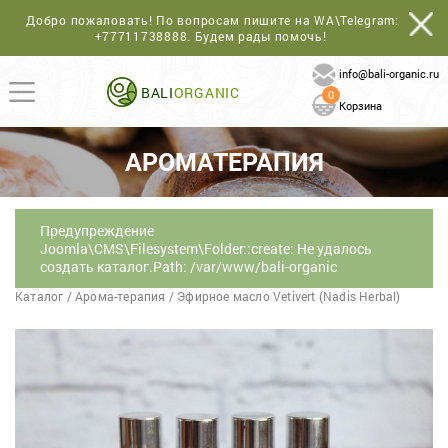
Добро пожаловать! По вопросам пишите на WA\Telegram:
+77711738888
. Будем рады помочь!
info@bali-organic.ru
BALI
ORGANIC
0
Корзина
АРОМАТЕРАПИЯ
Предупреждение
Joomla\CMS\Filesystem\Folder::create: Не удалось
создать каталог.Path: /var/www/bali-organic
Каталог
/
Арома-терапия
/
Эфирное масло Vetivert (Nadis Herbal)