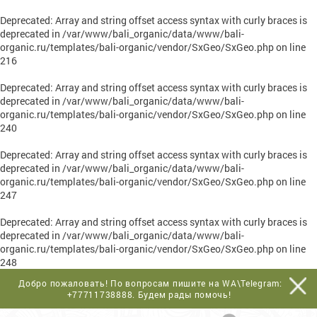
Deprecated
: Array and string offset access syntax with curly braces is
deprecated in
/var/www/bali_organic/data/www/bali-
organic.ru/templates/bali-organic/vendor/SxGeo/SxGeo.php
on line
216
Deprecated
: Array and string offset access syntax with curly braces is
deprecated in
/var/www/bali_organic/data/www/bali-
organic.ru/templates/bali-organic/vendor/SxGeo/SxGeo.php
on line
240
Deprecated
: Array and string offset access syntax with curly braces is
deprecated in
/var/www/bali_organic/data/www/bali-
organic.ru/templates/bali-organic/vendor/SxGeo/SxGeo.php
on line
247
Deprecated
: Array and string offset access syntax with curly braces is
deprecated in
/var/www/bali_organic/data/www/bali-
organic.ru/templates/bali-organic/vendor/SxGeo/SxGeo.php
on line
248
Добро пожаловать! По вопросам пишите на WA\Telegram:
+77711738888
. Будем рады помочь!