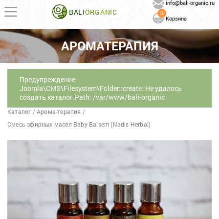
info@bali-organic.ru
BALI
ORGANIC
0
Корзина
АРОМАТЕРАПИЯ
Предупреждение
Joomla\CMS\Filesystem\Folder::create: Не удалось
создать каталог.Path: /var/www/bali-organic
Каталог
/
Арома-терапия
/
Смесь эфирных масел Baby Balsem (Nadis Herbal)