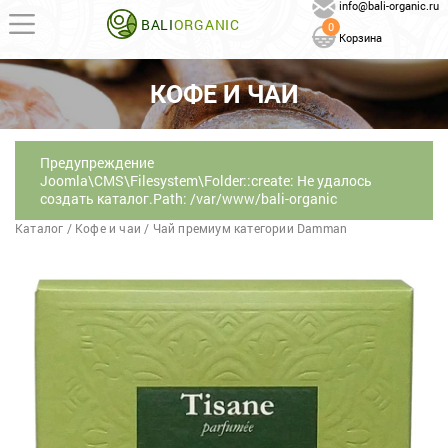
info@bali-organic.ru
BALI
ORGANIC
0
Корзина
КОФЕ И ЧАИ
Предупреждение
Joomla\CMS\Filesystem\Folder::create: Не удалось
создать каталог.Path: /var/www/bali-organic
Каталог
/
Кофе и чаи
/
Чай премиум категории Damman