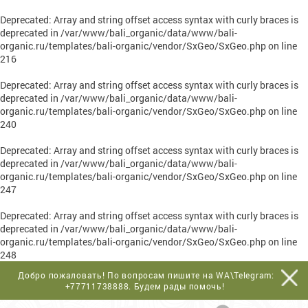
Deprecated
: Array and string offset access syntax with curly braces is
deprecated in
/var/www/bali_organic/data/www/bali-
organic.ru/templates/bali-organic/vendor/SxGeo/SxGeo.php
on line
216
Deprecated
: Array and string offset access syntax with curly braces is
deprecated in
/var/www/bali_organic/data/www/bali-
organic.ru/templates/bali-organic/vendor/SxGeo/SxGeo.php
on line
240
Deprecated
: Array and string offset access syntax with curly braces is
deprecated in
/var/www/bali_organic/data/www/bali-
organic.ru/templates/bali-organic/vendor/SxGeo/SxGeo.php
on line
247
Deprecated
: Array and string offset access syntax with curly braces is
deprecated in
/var/www/bali_organic/data/www/bali-
organic.ru/templates/bali-organic/vendor/SxGeo/SxGeo.php
on line
248
Добро пожаловать! По вопросам пишите на WA\Telegram:
+77711738888
. Будем рады помочь!