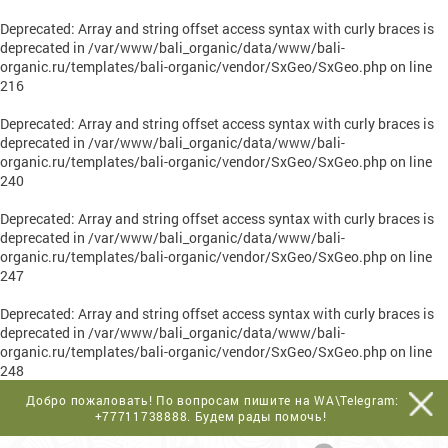
Deprecated
: Array and string offset access syntax with curly braces is
deprecated in
/var/www/bali_organic/data/www/bali-
organic.ru/templates/bali-organic/vendor/SxGeo/SxGeo.php
on line
216
Deprecated
: Array and string offset access syntax with curly braces is
deprecated in
/var/www/bali_organic/data/www/bali-
organic.ru/templates/bali-organic/vendor/SxGeo/SxGeo.php
on line
240
Deprecated
: Array and string offset access syntax with curly braces is
deprecated in
/var/www/bali_organic/data/www/bali-
organic.ru/templates/bali-organic/vendor/SxGeo/SxGeo.php
on line
247
Deprecated
: Array and string offset access syntax with curly braces is
deprecated in
/var/www/bali_organic/data/www/bali-
organic.ru/templates/bali-organic/vendor/SxGeo/SxGeo.php
on line
248
Добро пожаловать! По вопросам пишите на WA\Telegram:
+77711738888
. Будем рады помочь!