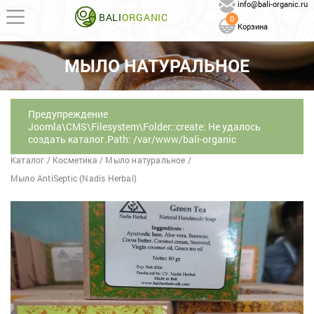
info@bali-organic.ru
BALI
ORGANIC
0
Корзина
МЫЛО НАТУРАЛЬНОЕ
Предупреждение
Joomla\CMS\Filesystem\Folder::create: Не удалось
создать каталог.Path: /var/www/bali-organic
Каталог
/
Косметика
/
Мыло натуральное
/
Мыло AntiSeptic (Nadis Herbal)