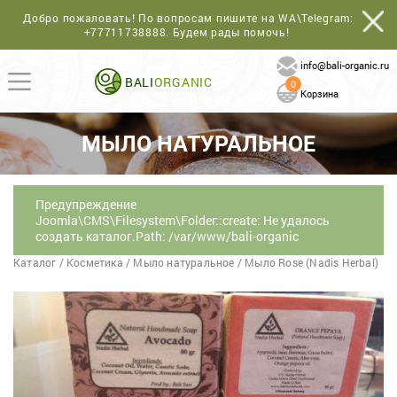
Добро пожаловать! По вопросам пишите на WA\Telegram:
+77711738888
. Будем рады помочь!
info@bali-organic.ru
BALI
ORGANIC
0
Корзина
МЫЛО НАТУРАЛЬНОЕ
Предупреждение
Joomla\CMS\Filesystem\Folder::create: Не удалось
создать каталог.Path: /var/www/bali-organic
Каталог
/
Косметика
/
Мыло натуральное
/
Мыло Rose (Nadis Herbal)