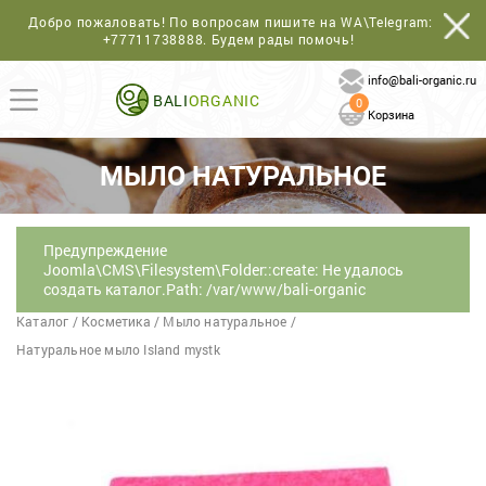
Добро пожаловать! По вопросам пишите на WA\Telegram:
+77711738888
. Будем рады помочь!
info@bali-organic.ru
BALI
ORGANIC
0
Корзина
МЫЛО НАТУРАЛЬНОЕ
Предупреждение
Joomla\CMS\Filesystem\Folder::create: Не удалось
создать каталог.Path: /var/www/bali-organic
Каталог
/
Косметика
/
Мыло натуральное
/
Натуральное мыло Island mystk