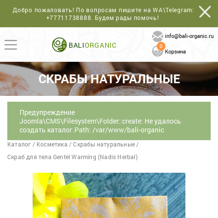
Добро пожаловать! По вопросам пишите на WA\Telegram:
+77711738888
. Будем рады помочь!
info@bali-organic.ru
BALI
ORGANIC
0
Корзина
СКРАБЫ НАТУРАЛЬНЫЕ
Предупреждение
Joomla\CMS\Filesystem\Folder::create: Не удалось
создать каталог.Path: /var/www/bali-organic
Каталог
/
Косметика
/
Скрабы натуральные
/
Скраб для тела Gentel Warming (Nadis Herbal)