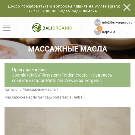
Добро пожаловать! По вопросам пишите на WA\Telegram:
+77711738888
. Будем рады помочь!
info@bali-organic.ru
BALI
ORGANIC
0
Корзина
МАССАЖНЫЕ МАСЛА
Предупреждение
Joomla\CMS\Filesystem\Folder::create: Не удалось
создать каталог.Path: /var/www/bali-organic
Каталог
/
Массажные масла
/
Массажное масло Sandalwood (Nadis Herbal)