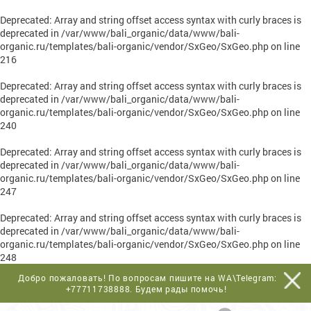
Deprecated
: Array and string offset access syntax with curly braces is
deprecated in
/var/www/bali_organic/data/www/bali-
organic.ru/templates/bali-organic/vendor/SxGeo/SxGeo.php
on line
216
Deprecated
: Array and string offset access syntax with curly braces is
deprecated in
/var/www/bali_organic/data/www/bali-
organic.ru/templates/bali-organic/vendor/SxGeo/SxGeo.php
on line
240
Deprecated
: Array and string offset access syntax with curly braces is
deprecated in
/var/www/bali_organic/data/www/bali-
organic.ru/templates/bali-organic/vendor/SxGeo/SxGeo.php
on line
247
Deprecated
: Array and string offset access syntax with curly braces is
deprecated in
/var/www/bali_organic/data/www/bali-
organic.ru/templates/bali-organic/vendor/SxGeo/SxGeo.php
on line
248
Добро пожаловать! По вопросам пишите на WA\Telegram:
+77711738888
. Будем рады помочь!