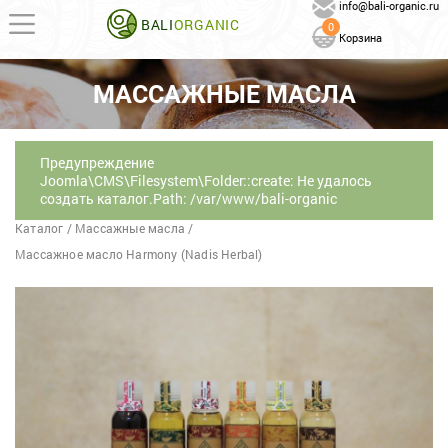
info@bali-organic.ru
BALI
ORGANIC
0
Корзина
МАССАЖНЫЕ МАСЛА
Предупреждение
Joomla\CMS\Filesystem\Folder::create: Не удалось
создать каталог.Path: /var/www/bali-organic
Каталог
/
Массажные масла
/
Массажное масло Harmony (Nadis Herbal)