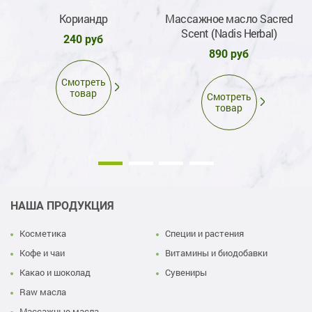
Кориандр
Массажное масло Sacred
М
Scent (Nadis Herbal)
240 руб
890 руб
Смотреть
товар
Смотреть
товар
НАША ПРОДУКЦИЯ
Косметика
Специи и растения
Кофе и чаи
Витамины и биодобавки
Какао и шоколад
Сувениры
Raw масла
Массажные масла