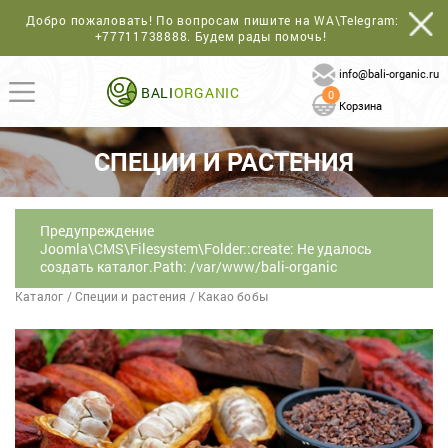
Добро пожаловать! По вопросам пишите на WA\Telegram:
+77711738888
. Будем рады помочь!
info@bali-organic.ru
BALI
ORGANIC
0
Корзина
СПЕЦИИ И РАСТЕНИЯ
Предупреждение
Joomla\CMS\Filesystem\Folder::create: Не удалось
создать каталог.Path: /var/www/bali-organic
Каталог
/
Специи и растения
/
Какао бобы