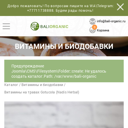
Добро пожаловать! По вопросам пишите на WA\Telegram:
+77711738888
. Будем рады помочь!
info@bali-organic.ru
BALI
ORGANIC
0
Корзина
ВИТАМИНЫ И БИОДОБАВКИ
Предупреждение
Joomla\CMS\Filesystem\Folder::create: Не удалось
создать каталог.Path: /var/www/bali-organic
Каталог
/
Витамины и биодобавки
/
Витамины на травах Gotucola (Nadis Herbal)