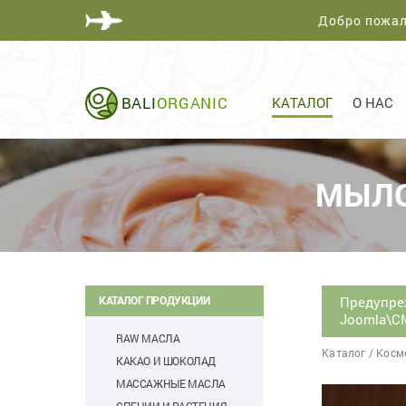
Добро пожал
BALI
ORGANIC
КАТАЛОГ
О НАС
МЫЛО
Предупре
КАТАЛОГ ПРОДУКЦИИ
Joomla\CM
RAW МАСЛА
Каталог
/
Косм
КАКАО И ШОКОЛАД
МАССАЖНЫЕ МАСЛА