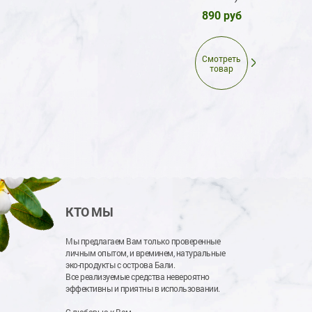
240 руб
890 руб
Смотреть
товар
Смотреть
товар
КТО МЫ
Мы предлагаем Вам только проверенные
личным опытом, и времинем, натуральные
эко-продукты с острова Бали.
Все реализуемые средства невероятно
эффективны и приятны в использовании.