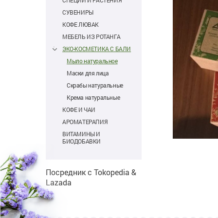
СПЕЦИИ И РАСТЕНИЯ
СУВЕНИРЫ
КОФЕ ЛЮВАК
МЕБЕЛЬ ИЗ РОТАНГА
ЭКО-КОСМЕТИКА С БАЛИ
Мыло натуральное
Маски для лица
Скрабы натуральные
Крема натуральные
КОФЕ И ЧАИ
АРОМАТЕРАПИЯ
ВИТАМИНЫ И
БИОДОБАВКИ
Посредник с Tokopedia &
Lazada