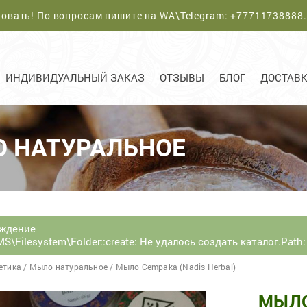
овать! По вопросам пишите на WA\Telegram:
+77711738888
ИНДИВИДУАЛЬНЫЙ ЗАКАЗ
ОТЗЫВЫ
БЛОГ
ДОСТАВК
 НАТУРАЛЬНОЕ
ждение
S\Filesystem\Folder::create: Не удалось создать каталог.Path:
етика
/
Мыло натуральное
/
Мыло Cempaka (Nadis Herbal)
МЫЛО