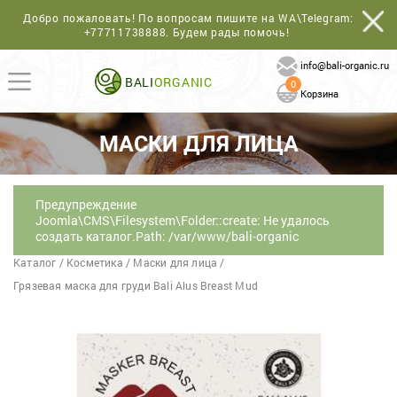
Добро пожаловать! По вопросам пишите на WA\Telegram:
+77711738888
. Будем рады помочь!
info@bali-organic.ru
BALI
ORGANIC
0
Корзина
МАСКИ ДЛЯ ЛИЦА
Предупреждение
Joomla\CMS\Filesystem\Folder::create: Не удалось
создать каталог.Path: /var/www/bali-organic
Каталог
/
Косметика
/
Маски для лица
/
Грязевая маска для груди Bali Alus Breast Mud