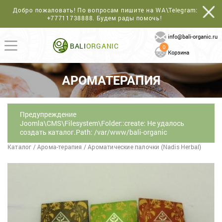
Добро пожаловать! По вопросам пишите на WA\Telegram:
+77711738888
. Будем рады помочь!
info@bali-organic.ru
BALI
ORGANIC
0
Корзина
АРОМАТЕРАПИЯ
Предупреждение
Joomla\CMS\Filesystem\Folder::create: Не удалось
создать каталог.Path: /var/www/bali-organic
Каталог
/
Арома-терапия
/
Ароматические палочки (Nadis Herbal)